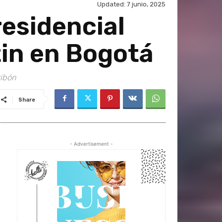
Updated:
7 junio, 2025
residencial
tin en Bogotá
tibón
Share
- Advertisement -