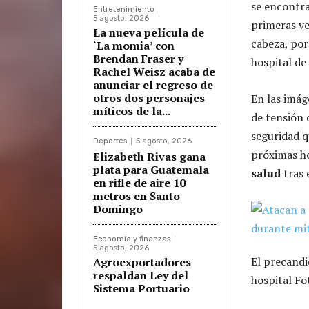
se encontr
Entretenimiento
5 agosto, 2026
primeras ve
La nueva película de
cabeza, por
‘La momia’ con
Brendan Fraser y
hospital de
Rachel Weisz acaba de
anunciar el regreso de
otros dos personajes
En las imág
míticos de la...
de tensión 
seguridad q
Deportes
5 agosto, 2026
próximas ho
Elizabeth Rivas gana
plata para Guatemala
salud
tras 
en rifle de aire 10
metros en Santo
Domingo
Economía y finanzas
5 agosto, 2026
El precandi
Agroexportadores
respaldan Ley del
hospital Fo
Sistema Portuario