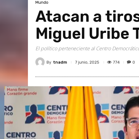
Mundo
Atacan a tiro
Miguel Uribe 
El político perteneciente al Centro Democráti
By
tnadm
774
0
7 junio, 2025