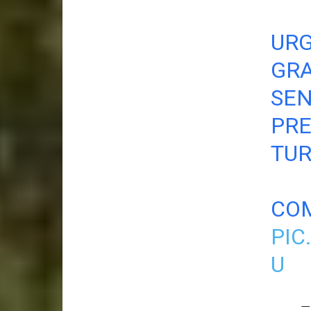
UR
GRA
SEN
PRE
TUR
COM
PIC
U
—