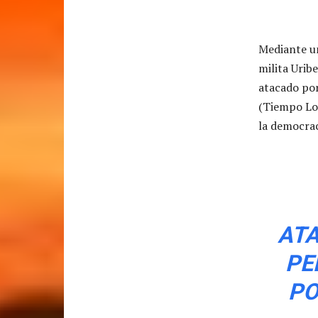
Mediante un
milita Urib
atacado por
(Tiempo Loc
la democrac
ATA
PE
PO