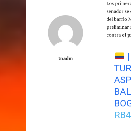
Los primero
senador se 
del barrio 
preliminar 
contra
el 
|
tnadm
TUR
ASP
BAL
BOG
RB