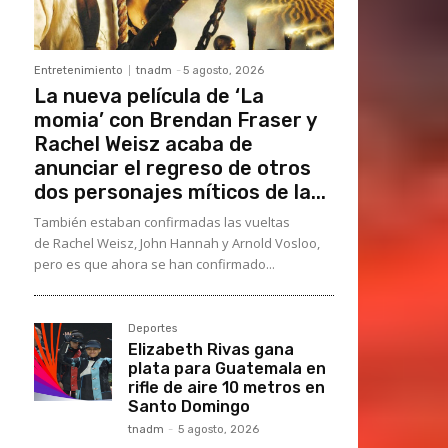
Entretenimiento
tnadm
-
5 agosto, 2026
La nueva película de ‘La
momia’ con Brendan Fraser y
Rachel Weisz acaba de
anunciar el regreso de otros
dos personajes míticos de la...
También estaban confirmadas las vueltas
de Rachel Weisz, John Hannah y Arnold Vosloo,
pero es que ahora se han confirmado...
Deportes
Elizabeth Rivas gana
plata para Guatemala en
rifle de aire 10 metros en
Santo Domingo
tnadm
-
5 agosto, 2026