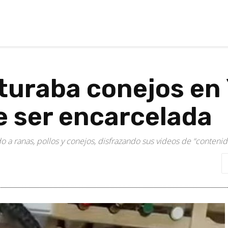
rturaba conejos en
e ser encarcelada
o a ranas, pollos y conejos, disfrazando sus videos de “conteni