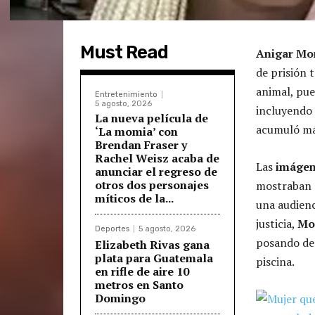
Must Read
Anigar Mo
de prisión 
animal, pue
Entretenimiento
5 agosto, 2026
incluyendo 
La nueva película de
acumuló má
‘La momia’ con
Brendan Fraser y
Rachel Weisz acaba de
Las
imáge
anunciar el regreso de
otros dos personajes
mostraban a
míticos de la...
una audienc
justicia,
Mo
Deportes
5 agosto, 2026
posando de
Elizabeth Rivas gana
plata para Guatemala
piscina.
en rifle de aire 10
metros en Santo
Domingo