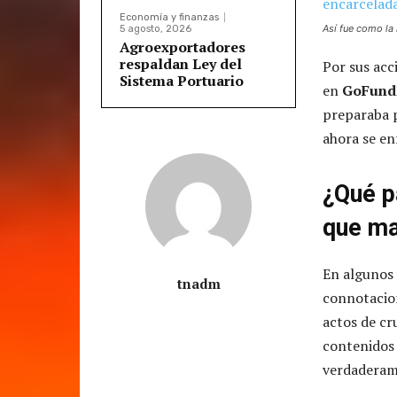
Economía y finanzas
Así fue como la
5 agosto, 2026
Agroexportadores
respaldan Ley del
Por sus acc
Sistema Portuario
en
GoFun
preparaba p
ahora se enf
¿Qué p
que ma
En algunos 
tnadm
connotacion
actos de cr
contenidos 
verdaderame