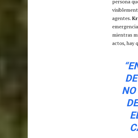
persona que
visiblement
agentes.
Kr
emergencia
mientras mu
actos, hay 
“E
DE
NO
DE
E
C