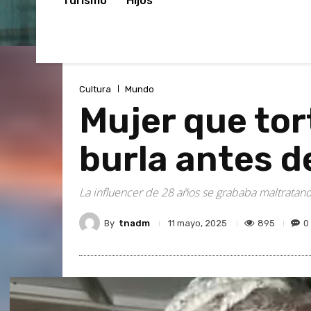
Turismo
Hijos
Cultura
Mundo
Mujer que to
burla antes d
La influencer de 28 años se grababa maltratand
By
tnadm
895
0
11 mayo, 2025