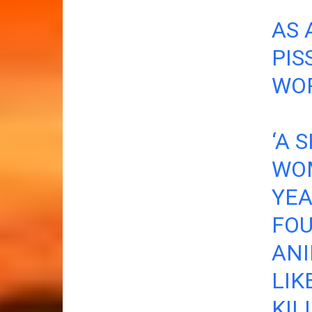
AS 
PIS
WO
‘A 
WOM
YEA
FOU
ANI
LIK
KIL