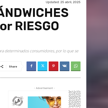
Updated:
25 abril, 2025
 SÁNDWICHES
por RIESGO
para determinados consumidores, por lo que se
Share
- Advertisement -