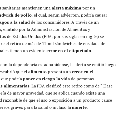
s sanitarias mantienen una
alerta máxima
por un
ndwich de pollo
, el cual, según advierten, podría causar
agos a la salud
de los consumidores. A través de un
 emitido por la Administración de Alimentos y
s de Estados Unidos (FDA, por sus siglas en inglés) se
bre el retiro de más de 12 mil sándwiches de ensalada de
cuales tienen un evidente
error en el etiquetado
.
con la dependencia estadounidense, la alerta se emitió luego
escubrió que el
alimento
presenta un
error en el
o
que podría
poner en riesgo la vida
de personas
as alimentarias
. La FDA clasificó este retiro como de “Clase
goría de mayor gravedad, que se aplica cuando existe una
d razonable de que el uso o exposición a un producto cause
ersos graves para la salud o incluso la
muerte
.