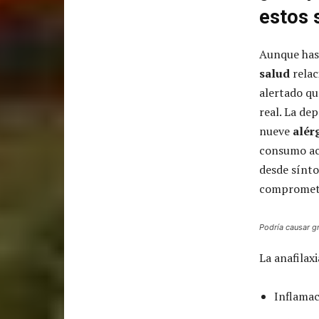
estos 
Aunque has
salud
relac
alertado qu
real. La de
nueve
alér
consumo acc
desde sínto
compromete
Podría causar gr
La anafilax
Inflamac