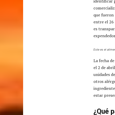
identificar
comercializ
que fueron 
entre el 26
es transpar
expendedora
Este es el alime
La fecha de
el 2 de abri
unidades de
otros alérg
ingrediente
estar prese
¿Qué p