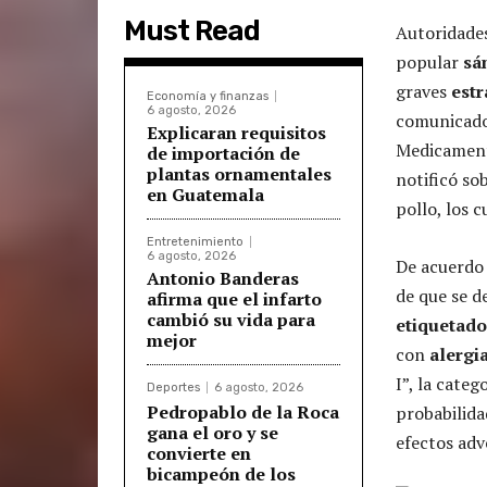
Must Read
Autoridade
popular
sá
graves
estr
Economía y finanzas
6 agosto, 2026
comunicado,
Explicaran requisitos
Medicamento
de importación de
plantas ornamentales
notificó so
en Guatemala
pollo, los 
Entretenimiento
6 agosto, 2026
De acuerdo 
Antonio Banderas
de que se d
afirma que el infarto
cambió su vida para
etiquetad
mejor
con
alergi
I”, la cate
Deportes
6 agosto, 2026
Pedropablo de la Roca
probabilida
gana el oro y se
efectos adv
convierte en
bicampeón de los