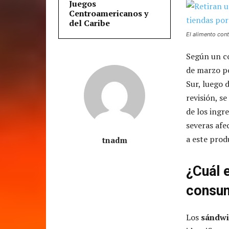
Juegos
Centroamericanos y
del Caribe
El alimento cont
Según un co
de marzo po
Sur, luego 
revisión, s
de los ingr
severas afe
a este prod
tnadm
¿Cuál 
consu
Los
sándwi