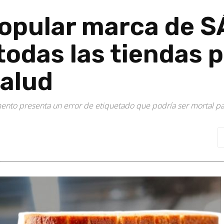
popular marca de
odas las tiendas 
salud
limento presenta un error de etiquetado que podría ser mortal 