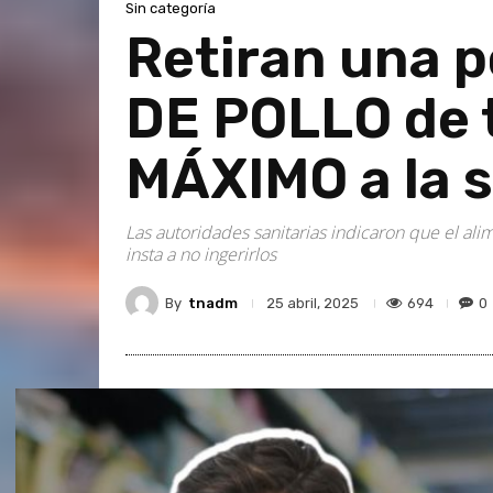
Sin categoría
Retiran una 
DE POLLO de t
MÁXIMO a la 
Las autoridades sanitarias indicaron que el a
insta a no ingerirlos
By
tnadm
694
0
25 abril, 2025