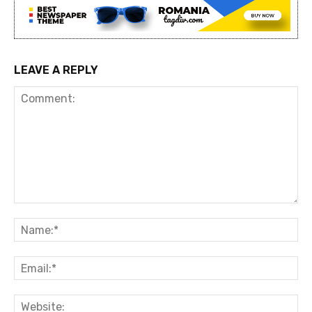
LEAVE A REPLY
Comment:
Na
Ema
Web