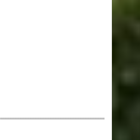
ebsite: