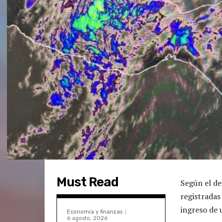
Must Read
Según el de
registradas
ingreso de u
Economía y finanzas
6 agosto, 2026