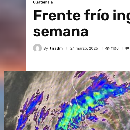
Guatemala
Frente frío i
semana
By
tnadm
1180
24 marzo, 2025