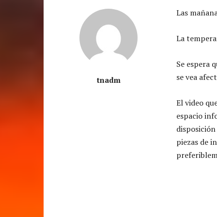
Las mañana
La tempera
Se espera q
se vea afec
tnadm
El video qu
espacio i
disposición
piezas de i
preferiblem