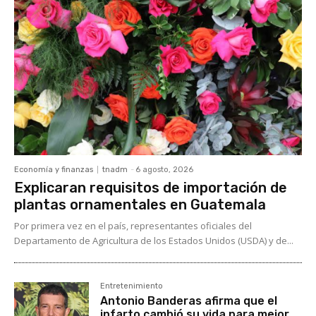
Economía y finanzas
tnadm
-
6 agosto, 2026
Explicaran requisitos de importación de
plantas ornamentales en Guatemala
Por primera vez en el país, representantes oficiales del
Departamento de Agricultura de los Estados Unidos (USDA) y de...
Entretenimiento
Antonio Banderas afirma que el
infarto cambió su vida para mejor