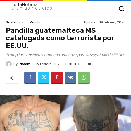
TodaNoticia
Últimas noticias
Updated:
19 febrero, 2025
Guatemala
Mundo
Pandilla guatemalteca MS
catalogada como terrorista por
EE.UU.
Trump los considera como una amenaza para la seguridad de EE.UU.
By
tnadm
1076
19 febrero, 2025
0