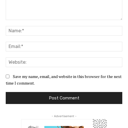
Comment:
Na
Ema
Web
Save my name, email, and website in this browser for the next
time I comment.
- Advertisement -