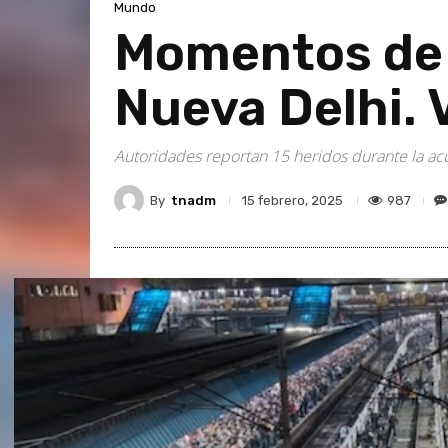
Mundo
Momentos de l
Nueva Delhi.
Autoridades reportan 15 heridos durante la acum
By
tnadm
987
15 febrero, 2025