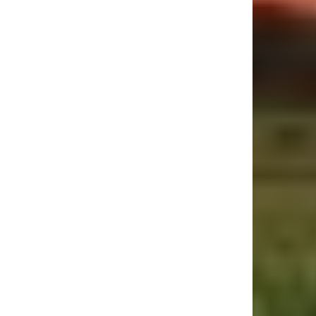
ebsite: