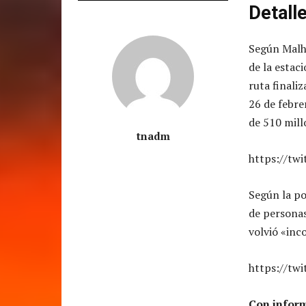
Detall
Según Malho
de la estac
ruta finali
26 de febre
de 510 mill
tnadm
https://tw
Según la po
de personas
volvió «inc
https://tw
Con inform