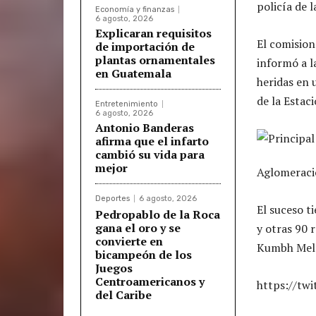
policía de l
Economía y finanzas
6 agosto, 2026
Explicaran requisitos
El comision
de importación de
plantas ornamentales
informó a l
en Guatemala
heridas en 
de la Estac
Entretenimiento
6 agosto, 2026
Antonio Banderas
afirma que el infarto
cambió su vida para
mejor
Aglomeració
Deportes
6 agosto, 2026
El suceso t
Pedropablo de la Roca
gana el oro y se
y otras 90 
convierte en
Kumbh Mela,
bicampeón de los
Juegos
Centroamericanos y
https://tw
del Caribe