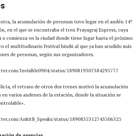
es
tra, la acumulación de personas tuvo lugar en el andén 14º
ión, en el que se encontraba el tren Prayagraj Express, cuya
za o comienza en la ciudad donde tiene lugar hasta el próximo
ro el multitudinario festival hindú al que ya han acudido más
ones de personas, según sus organizadores.
itter.com/Invisible0904/status/1890819307384295777
licía, el retraso de otros dos trenes motivó la acumulación
 en varios andenes de la estación, donde la situación se
ontrolable».
itter.com/AnkitB_Speaks/status/1890835312743506325
ación de agencias.