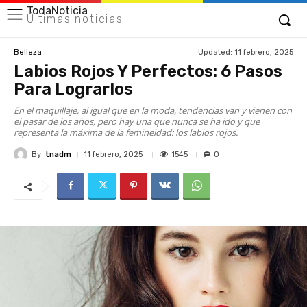
TodaNoticia
Últimas noticias
Updated:
11 febrero, 2025
Belleza
Labios Rojos Y Perfectos: 6 Pasos
Para Lograrlos
En el maquillaje, al igual que en la moda, tendencias van y vienen con
el pasar de los años, pero hay una que nunca se ha ido y que
representa la máxima de la femineidad: los labios rojos.
By
tnadm
1545
11 febrero, 2025
0