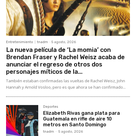
Entretenimiento
tnadm
-
5 agosto, 2026
La nueva película de ‘La momia’ con
Brendan Fraser y Rachel Weisz acaba de
anunciar el regreso de otros dos
personajes míticos de la...
También estaban confirmadas las vueltas de Rachel Weisz, John
Hannah y Arnold Vosloo, pero es que ahora se han confirmado...
Deportes
Elizabeth Rivas gana plata para
Guatemala en rifle de aire 10
metros en Santo Domingo
tnadm
-
5 agosto, 2026