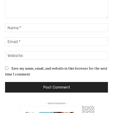
Comment:
Na
Ema
Web
Save my name, email, and website in this browser for the next
time I comment.
- Advertisement -