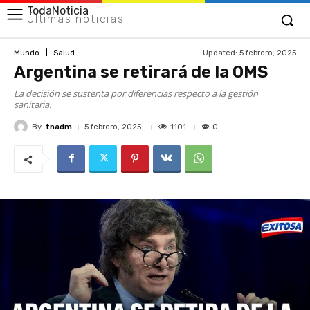
TodaNoticia
Últimas noticias
Updated:
5 febrero, 2025
Mundo
Salud
Argentina se retirará de la OMS
La decisión se sustenta por diferencias respecto a la gestión
sanitaria.
By
tnadm
1101
5 febrero, 2025
0