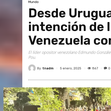
Mundo
Desde Urugua
intención de 
Venezuela con
El líder opositor venezolano Edmundo González
Pou.
By
tnadm
867
0
5 enero, 2025