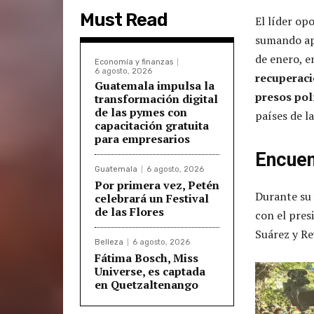
Must Read
El líder o
sumando ap
de enero, 
Economía y finanzas
6 agosto, 2026
recuperaci
Guatemala impulsa la
presos pol
transformación digital
de las pymes con
países de l
capacitación gratuita
para empresarios
Encuen
Guatemala
6 agosto, 2026
Por primera vez, Petén
Durante su 
celebrará un Festival
de las Flores
con el pres
Suárez y Re
Belleza
6 agosto, 2026
Fátima Bosch, Miss
Universe, es captada
en Quetzaltenango