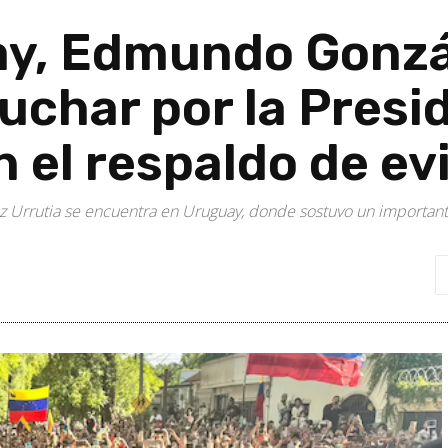
y, Edmundo Gonzá
luchar por la Presi
 el respaldo de ev
 Urrutia se encuentra en Uruguay, donde sostuvo un importante