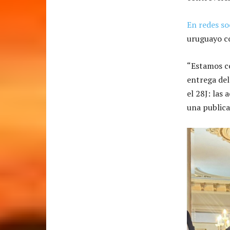
En redes so
uruguayo co
“Estamos co
entrega del
el 28J: las
una public