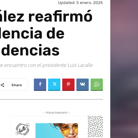
Updated:
5 enero, 2025
lez reafirmó
dencia de
idencias
 encuentro con el presidente Luis Lacalle
Share
- Advertisement -