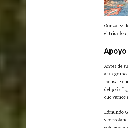
González d
el triunfo
Apoyo 
Antes de su
a un grupo
mensaje emo
del país. “
que vamos a
Edmundo Gon
venezolana 
soluciones 