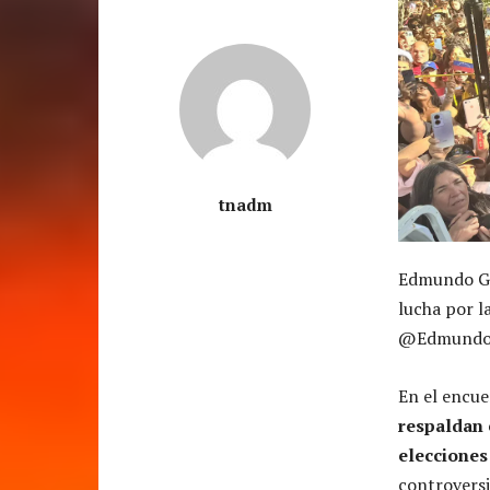
tnadm
Edmundo Gon
lucha por l
@Edmund
En el encue
respaldan 
elecciones
controversi