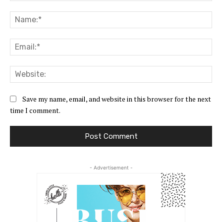
Comment:
Na
Ema
Web
Save my name, email, and website in this browser for the next
time I comment.
- Advertisement -