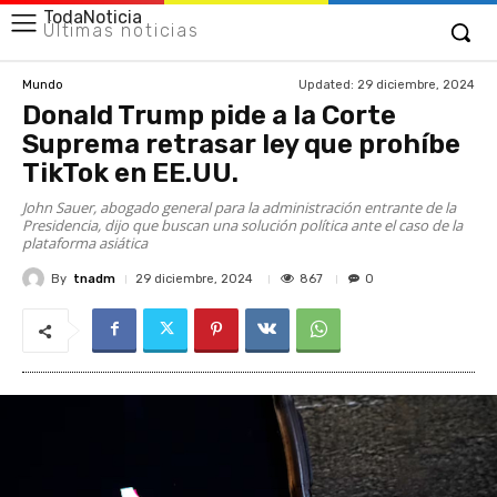
TodaNoticia
Últimas noticias
Updated:
29 diciembre, 2024
Mundo
Donald Trump pide a la Corte
Suprema retrasar ley que prohíbe
TikTok en EE.UU.
John Sauer, abogado general para la administración entrante de la
Presidencia, dijo que buscan una solución política ante el caso de la
plataforma asiática
By
tnadm
867
29 diciembre, 2024
0