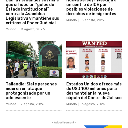
Laura Fernández sostiene
Nueva Jersey investiga a
que sí hubo un “golpe de
un centro de ICE por
Estado institucional”
posibles violaciones de
contra la Asamblea
derechos de inmigrantes
Legislativa y mantiene sus
Mundo
8 agosto, 2026
críticas al Poder Judicial
Mundo
8 agosto, 2026
Tailandia: Siete personas
Estados Unidos ofrece más
mueren en ataque
de USD 100 millones para
protagonizado por un
desmantelar la nueva
adolescente
cúpula del Cártel de Jalisco
Mundo
7 agosto, 2026
Mundo
6 agosto, 2026
- Advertisement -