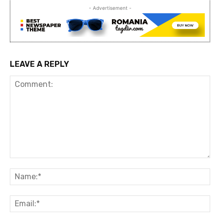
- Advertisement -
LEAVE A REPLY
Comment:
Na
Ema