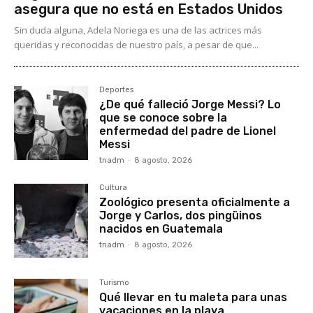
asegura que no está en Estados Unidos
Sin duda alguna, Adela Noriega es una de las actrices más
queridas y reconocidas de nuestro país, a pesar de que...
Deportes
¿De qué falleció Jorge Messi? Lo
que se conoce sobre la
enfermedad del padre de Lionel
Messi
tnadm
-
8 agosto, 2026
Cultura
Zoológico presenta oficialmente a
Jorge y Carlos, dos pingüinos
nacidos en Guatemala
tnadm
-
8 agosto, 2026
Turismo
Qué llevar en tu maleta para unas
vacaciones en la playa