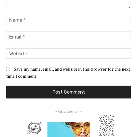
Comment:
Na
Ema
Web
Save my name, email, and website in this browser for the next
time I comment.
- Advertisement -