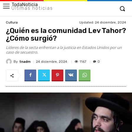
TodaNoticia
Últimas noticias
Updated:
24 diciembre, 2024
Cultura
¿Quién es la comunidad Lev Tahor?
¿Cómo surgió?
Líderes de la secta enfrentan a la justicia en Estados Unidos por un
caso de secuestro.
By
tnadm
1167
24 diciembre, 2024
0