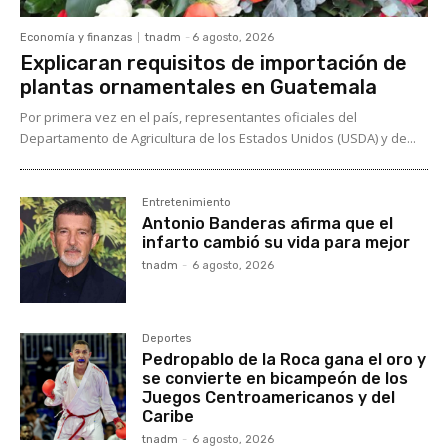
Economía y finanzas
tnadm
-
6 agosto, 2026
Explicaran requisitos de importación de
plantas ornamentales en Guatemala
Por primera vez en el país, representantes oficiales del
Departamento de Agricultura de los Estados Unidos (USDA) y de...
Entretenimiento
Antonio Banderas afirma que el
infarto cambió su vida para mejor
tnadm
-
6 agosto, 2026
Deportes
Pedropablo de la Roca gana el oro y
se convierte en bicampeón de los
Juegos Centroamericanos y del
Caribe
tnadm
-
6 agosto, 2026