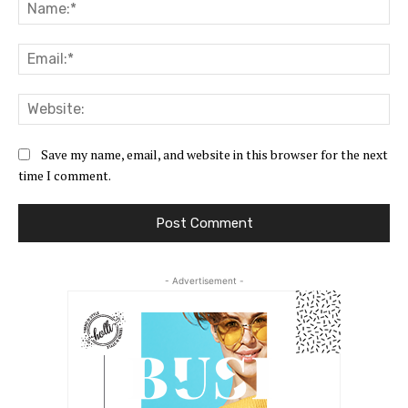
Na
Ema
Web
Save my name, email, and website in this browser for the next
time I comment.
- Advertisement -