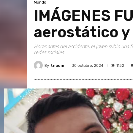
Mundo
IMÁGENES FUE
aerostático y
Horas antes del accidente, el joven subió una 
redes sociales
By
tnadm
1152
30 octubre, 2024