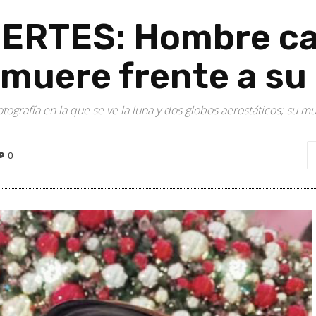
RTES: Hombre cae
 muere frente a su
fotografía en la que se ve la luna y dos globos aerostáticos; s
0