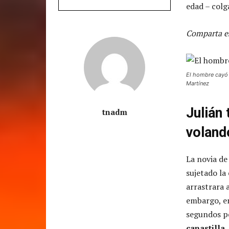
edad – colga
Comparta es
El hombre cayó d
Martínez
Julián 
tnadm
voland
La novia de
sujetado la
arrastrara 
embargo, en
segundos po
canastilla
.