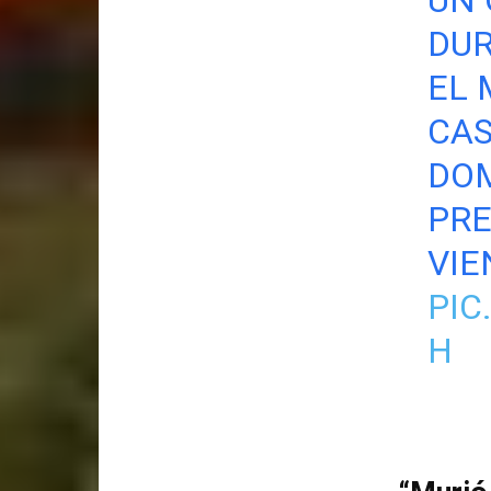
DUR
EL 
CAS
DOM
PRE
VIE
PIC
H