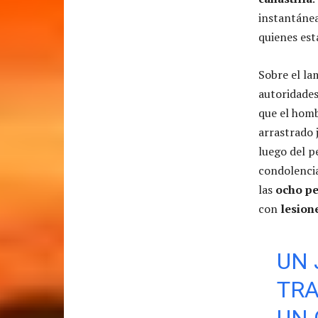
instantánea
quienes est
Sobre el l
autoridades
que el homb
arrastrado 
luego del p
condolencia
las
ocho p
con
lesion
UN 
TRA
UN 