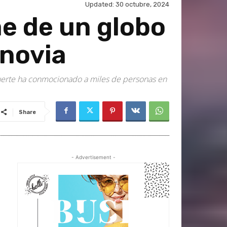
Updated:
30 octubre, 2024
 de un globo
 novia
u muerte ha conmocionado a miles de personas en
Share
- Advertisement -