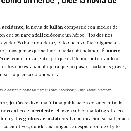
 como un héroe”, dice la novia de
l
accidente
, la novia de
Julián
compartió con medios de
ón que su pareja
falleció
como un héroe: “los dos nos
ayudar. Yo halé una riata y él lo que hizo fue colgarse a la
ro jamás pensé que se fuera quedar ahí halando. Él
murió
éroe
, como un valiente, porque estábamos intentando a
dos los que estaban ahí para que no pasara nada más grave”,
a para a prensa colombiana.
ven lo describió como un “héroe”. Foto: Facebook / Julián Andrés Martínez
orir,
Julián
realizó una última publicación en su cuenta de
Horas antes del
accidente
, el joven subió una fotografía en la
a luna y dos
globos aerostáticos
. La publicación se ha llenado
ios emotivos, donde sus amigos se despidieron de él y lo