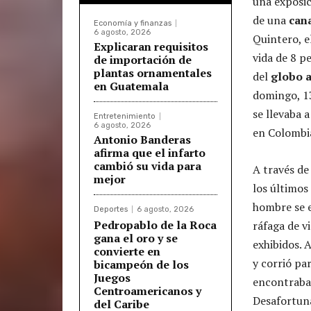
una exposi
de una
cana
Economía y finanzas
6 agosto, 2026
Quintero, e
Explicaran requisitos
vida de 8 p
de importación de
plantas ornamentales
del
globo 
en Guatemala
domingo, 13 
se llevaba 
Entretenimiento
6 agosto, 2026
en Colombi
Antonio Banderas
afirma que el infarto
cambió su vida para
A través de
mejor
los último
hombre se e
Deportes
6 agosto, 2026
Pedropablo de la Roca
ráfaga de v
gana el oro y se
exhibidos. 
convierte en
y corrió pa
bicampeón de los
Juegos
encontraba
Centroamericanos y
Desafortuna
del Caribe