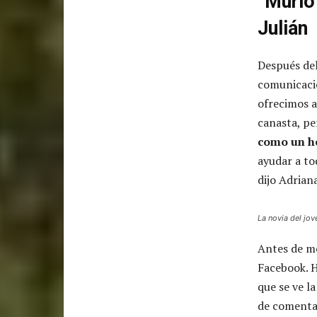
“Murió
Julián
Después de
comunicaci
ofrecimos a 
canasta, pe
como un h
ayudar a to
dijo Adrian
La novia del jo
Antes de m
Facebook. 
que se ve l
de comentar