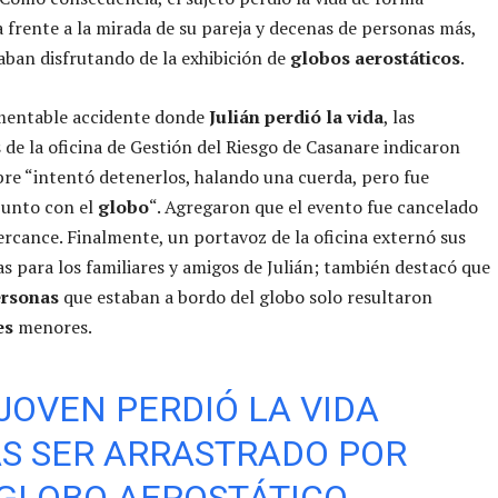
 frente a la mirada de su pareja y decenas de personas más,
aban disfrutando de la exhibición de
globos aerostáticos
.
amentable accidente donde
Julián perdió la vida
, las
 de la oficina de Gestión del Riesgo de Casanare indicaron
re “intentó detenerlos, halando una cuerda, pero fue
junto con el
globo
“. Agregaron que el evento fue cancelado
ercance. Finalmente, un portavoz de la oficina externó sus
s para los familiares y amigos de Julián; también destacó que
ersonas
que estaban a bordo del globo solo resultaron
es
menores.
JOVEN PERDIÓ LA VIDA
S SER ARRASTRADO POR
GLOBO AEROSTÁTICO