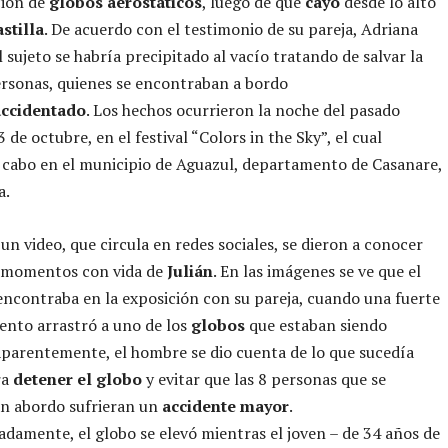
ción de
globos aerostáticos
, luego de que
cayó
desde lo alto
stilla
. De acuerdo con el testimonio de su pareja, Adriana
l sujeto se habría precipitado al vacío tratando de salvar la
ersonas, quienes se encontraban a bordo
accidentado
. Los hechos ocurrieron la noche del pasado
de octubre, en el festival “Colors in the Sky”, el cual
a cabo en el municipio de Aguazul, departamento de Casanare,
a.
 un video, que circula en redes sociales, se dieron a conocer
s momentos con vida de
Julián
. En las imágenes se ve que el
ncontraba en la exposición con su pareja, cuando una fuerte
iento arrastró a uno de los
globos
que estaban siendo
Aparentemente, el hombre se dio cuenta de lo que sucedía
ra
detener el globo
y evitar que las 8 personas que se
n abordo sufrieran un
accidente mayor
.
damente, el globo se elevó mientras el joven – de 34 años de