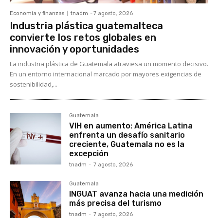
Economía y finanzas
tnadm
-
7 agosto, 2026
Industria plástica guatemalteca
convierte los retos globales en
innovación y oportunidades
La industria plástica de Guatemala atraviesa un momento decisivo.
En un entorno internacional marcado por mayores exigencias de
sostenibilidad,...
Guatemala
VIH en aumento: América Latina
enfrenta un desafío sanitario
creciente, Guatemala no es la
excepción
tnadm
-
7 agosto, 2026
Guatemala
INGUAT avanza hacia una medición
más precisa del turismo
tnadm
-
7 agosto, 2026