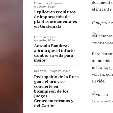
documentada
Economía y finanzas
6 agosto, 2026
el instante
Explicaran requisitos
de importación de
plantas ornamentales
Comparta es
en Guatemala
Entretenimiento
6 agosto, 2026
Personas quedar
Antonio Banderas
afirma que el infarto
Pero durant
cambió su vida para
mejor
un nutrido
más alta, q
Deportes
6 agosto, 2026
volcán, qui
Pedropablo de la Roca
su vida.
gana el oro y se
convierte en
bicampeón de los
Juegos
Centroamericanos y
La gente corrió 
del Caribe