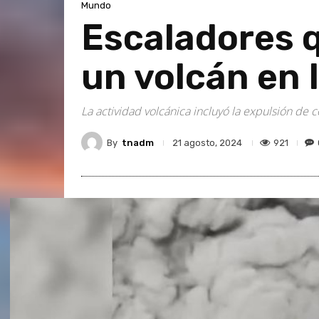
Mundo
Escaladores 
un volcán en 
La actividad volcánica incluyó la expulsión de 
By
tnadm
921
21 agosto, 2024