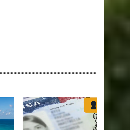
ebsite: