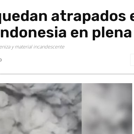
quedan atrapados e
Indonesia en plena
ceniza y material incandescente
0