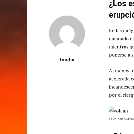
¿Los e
erupci
En las imág
emanado del
mientras qu
ponerse a sa
tnadm
Al menos u
acelerada c
incandescen
por el ries
El volcán Dukon