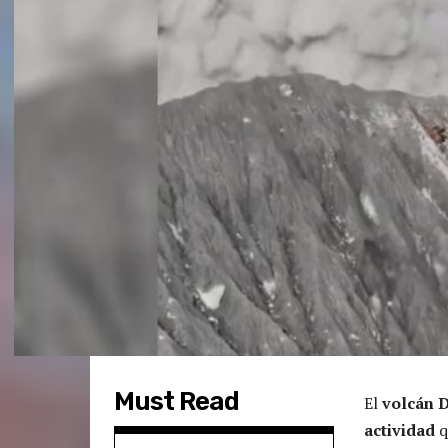
Must Read
El
volcán 
actividad
q