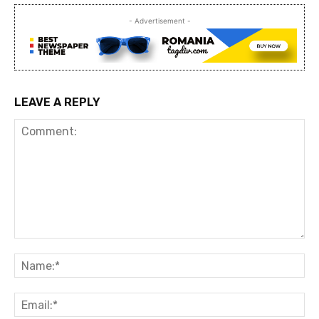
- Advertisement -
LEAVE A REPLY
Comment:
Na
Ema