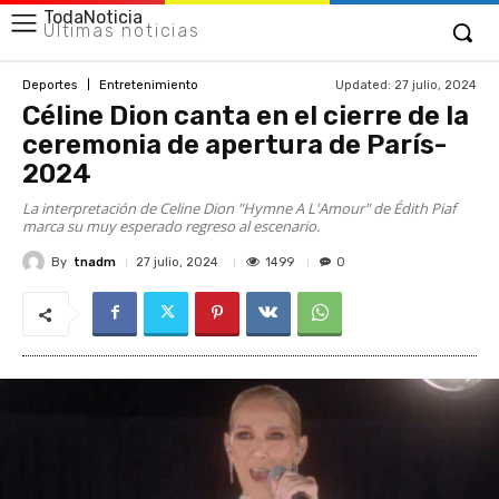
TodaNoticia
Últimas noticias
Updated:
27 julio, 2024
Deportes
Entretenimiento
Céline Dion canta en el cierre de la
ceremonia de apertura de París-
2024
La interpretación de Celine Dion "Hymne A L'Amour" de Édith Piaf
marca su muy esperado regreso al escenario.
By
tnadm
1499
27 julio, 2024
0