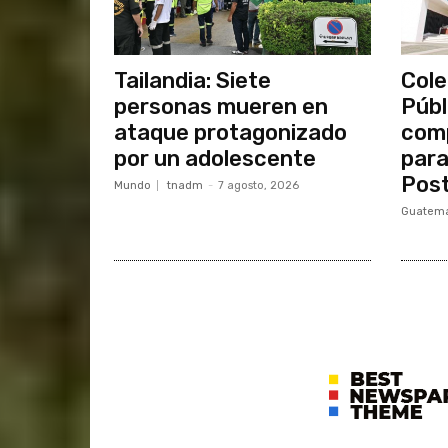
Tailandia: Siete
Cole
personas mueren en
Públ
ataque protagonizado
comp
por un adolescente
para
Post
Mundo
tnadm
-
7 agosto, 2026
Guatema