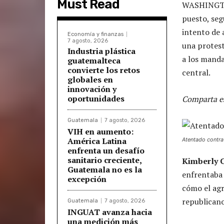
Must Read
WASHINGTON
puesto, seg
intento de 
Economía y finanzas
7 agosto, 2026
una protest
Industria plástica
a los manda
guatemalteca
convierte los retos
central.
globales en
innovación y
oportunidades
Comparta es
Guatemala
7 agosto, 2026
VIH en aumento:
América Latina
Atentado contr
enfrenta un desafío
sanitario creciente,
Kimberly 
Guatemala no es la
enfrentaba 
excepción
cómo el agr
republicano
Guatemala
7 agosto, 2026
INGUAT avanza hacia
una medición más