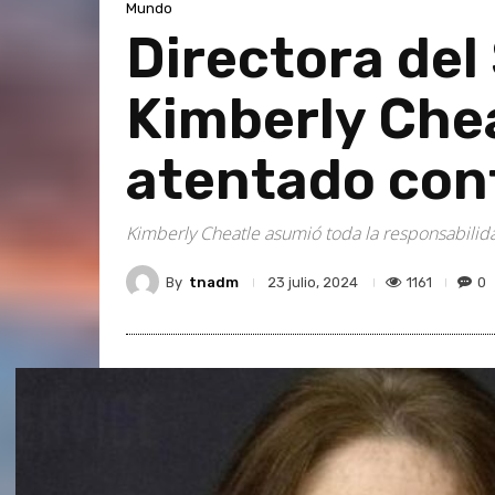
Mundo
Directora del
Kimberly Chea
atentado con
Kimberly Cheatle asumió toda la responsabilida
By
tnadm
1161
0
23 julio, 2024