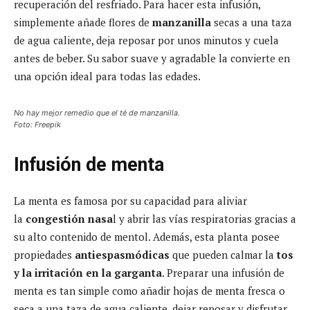
recuperación del resfriado. Para hacer esta infusión,
simplemente añade flores de
manzanilla
secas a una taza
de agua caliente, deja reposar por unos minutos y cuela
antes de beber. Su sabor suave y agradable la convierte en
una opción ideal para todas las edades.
No hay mejor remedio que el té de manzanilla.
Foto: Freepik
Infusión de menta
La menta es famosa por su capacidad para aliviar
la
congestión nasa
l y abrir las vías respiratorias gracias a
su alto contenido de mentol. Además, esta planta posee
propiedades
antiespasmódicas
que pueden calmar la
tos
y la irritación en la garganta
. Preparar una infusión de
menta es tan simple como añadir hojas de menta fresca o
seca a una taza de agua caliente, dejar reposar y disfrutar.