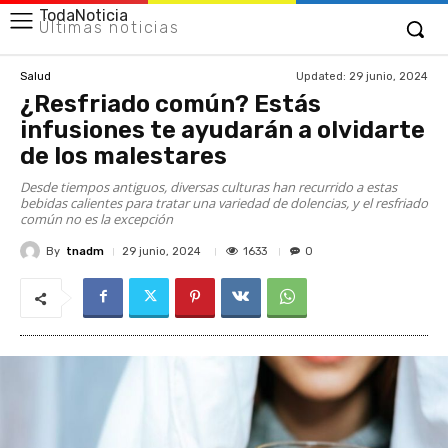
TodaNoticia
Últimas noticias
Updated:
29 junio, 2024
Salud
¿Resfriado común? Estás
infusiones te ayudarán a olvidarte
de los malestares
Desde tiempos antiguos, diversas culturas han recurrido a estas
bebidas calientes para tratar una variedad de dolencias, y el resfriado
común no es la excepción
By
tnadm
1633
29 junio, 2024
0