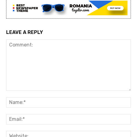
LEAVE A REPLY
Comment:
Na
Ema
Web