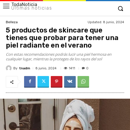
TodaNoticia
Últimas noticias
Updated:
8 junio, 2024
Belleza
5 productos de skincare que
tienes que probar para tener una
piel radiante en el verano
Con estas recomendaciones podrás lucir una piel hermosa en
cualquier lugar, mientras la proteges de los rayos del sol
By
tnadm
1411
8 junio, 2024
0