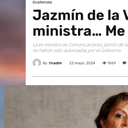
Guatemala
Jazmín de la 
ministra… Me
La ex ministra de Comunicaciones, Jazmín de l
no habían sido autorizadas por el Gobierno.
By
tnadm
1069
22 mayo, 2024