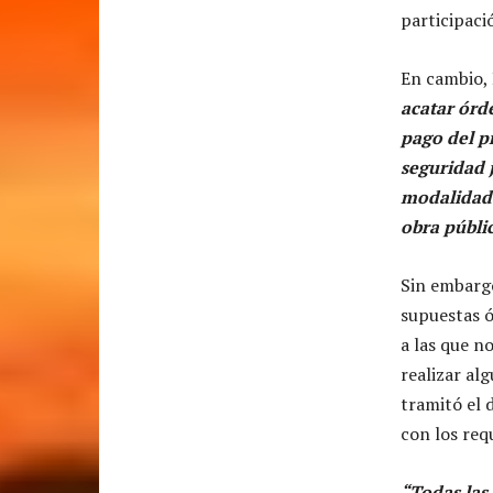
participació
En cambio, 
acatar órd
pago del p
seguridad j
modalidade
obra públic
Sin embargo
supuestas ó
a las que n
realizar al
tramitó el 
con los requ
“Todas las