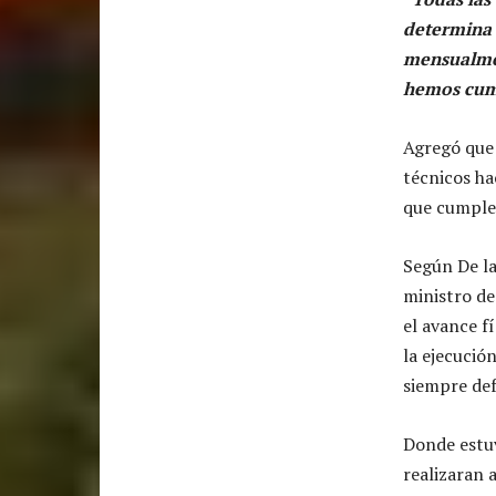
determina 
mensualmen
hemos cum
Agregó que 
técnicos ha
que cumple
Según De la
ministro de
el avance f
la ejecució
siempre def
Donde estuv
realizaran 