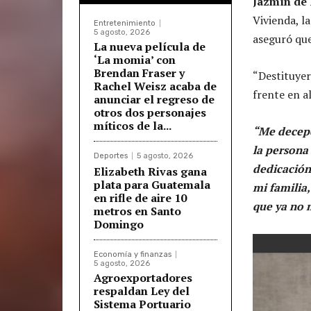
Jazmín de 
Vivienda, l
Entretenimiento
5 agosto, 2026
aseguró que
La nueva película de
‘La momia’ con
Brendan Fraser y
“Destituyero
Rachel Weisz acaba de
frente en a
anunciar el regreso de
otros dos personajes
míticos de la...
“Me decepc
la persona 
Deportes
5 agosto, 2026
dedicación 
Elizabeth Rivas gana
plata para Guatemala
mi familia,
en rifle de aire 10
que ya no 
metros en Santo
Domingo
Economía y finanzas
5 agosto, 2026
Agroexportadores
respaldan Ley del
Sistema Portuario