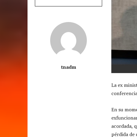
tnadm
La ex minis
conferencia
En su momen
exfuncionar
acordada, q
pérdida de 