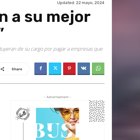
Updated:
22 mayo, 2024
n a su mejor
”
ituyeran de su cargo por pagar a empresas que
Share
- Advertisement -