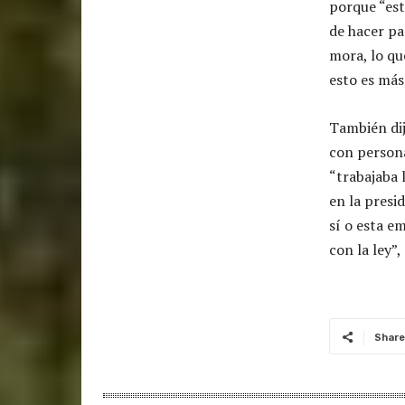
porque “est
de hacer pa
mora, lo qu
esto es más
También dij
con person
“trabajaba 
en la presi
sí o esta e
con la ley”,
Share