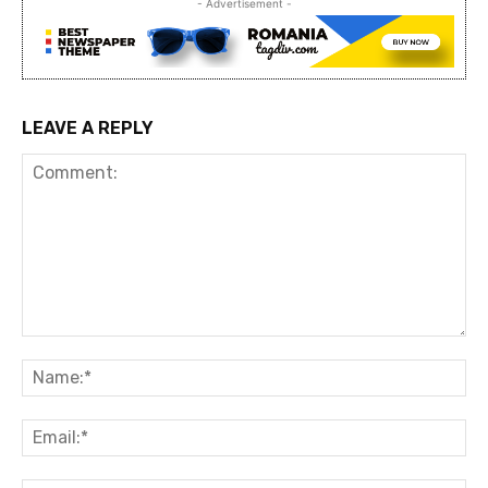
- Advertisement -
LEAVE A REPLY
Comment:
Na
Ema