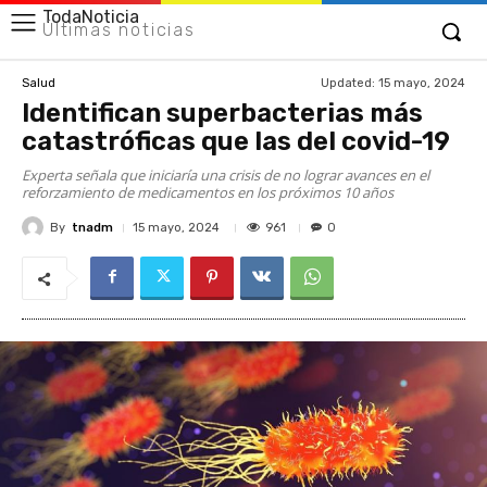
TodaNoticia
Últimas noticias
Updated:
15 mayo, 2024
Salud
Identifican superbacterias más
catastróficas que las del covid-19
Experta señala que iniciaría una crisis de no lograr avances en el
reforzamiento de medicamentos en los próximos 10 años
By
tnadm
961
15 mayo, 2024
0