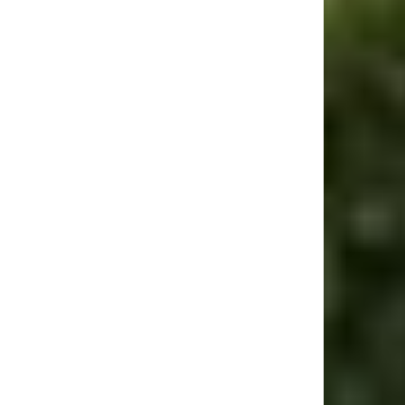
ebsite: