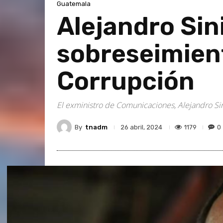
Guatemala
Alejandro Sin
sobreseimient
Corrupción
El exministro de Comunicaciones, Alejandro Sin
By
tnadm
1179
0
26 abril, 2024