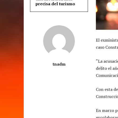
precisa del turismo
El exminist
caso Const
“La acusaci
tnadm
delito el a
Comunicacio
Con esta de
Construcci
En marzo pa
excolaborad