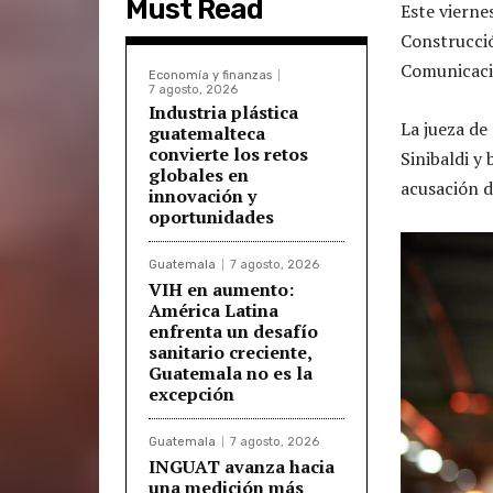
Must Read
Este vierne
Construcció
Comunicacio
Economía y finanzas
7 agosto, 2026
Industria plástica
La jueza de 
guatemalteca
convierte los retos
Sinibaldi y 
globales en
acusación d
innovación y
oportunidades
Guatemala
7 agosto, 2026
VIH en aumento:
América Latina
enfrenta un desafío
sanitario creciente,
Guatemala no es la
excepción
Guatemala
7 agosto, 2026
INGUAT avanza hacia
una medición más