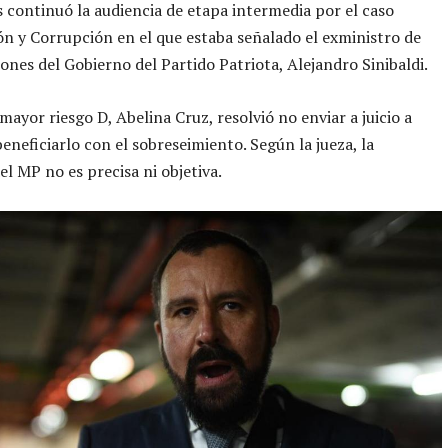
s continuó la audiencia de etapa intermedia por el caso
n y Corrupción en el que estaba señalado el exministro de
nes del Gobierno del Partido Patriota, Alejandro Sinibaldi.
mayor riesgo D, Abelina Cruz, resolvió no enviar a juicio a
beneficiarlo con el sobreseimiento. Según la jueza, la
el MP no es precisa ni objetiva.