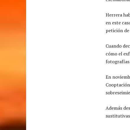
Herrera hab
en este cas
petición de 
Cuando decl
cómo el exf
fotografías 
En noviembr
Cooptación 
sobreseimie
Además desd
sustitutivas