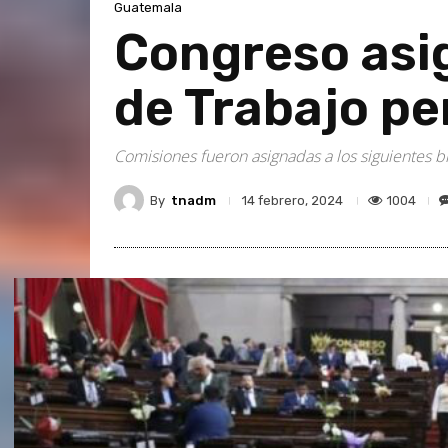
Guatemala
Congreso asi
de Trabajo pe
Comisiones fueron asignadas a los siguientes blo
By
tnadm
1004
14 febrero, 2024