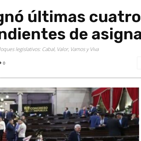
gnó últimas cuatr
ndientes de asign
ques legislativos: Cabal, Valor, Vamos y Viva
0