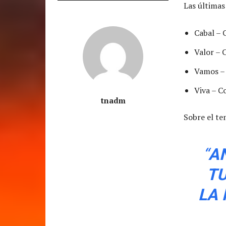
Las últimas
Cabal – 
Valor – 
Vamos – 
Viva – C
tnadm
Sobre el te
“
A
TU
LA 