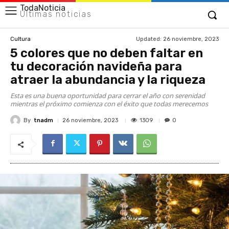
TodaNoticia
Últimas noticias
Updated:
26 noviembre, 2023
Cultura
5 colores que no deben faltar en
tu decoración navideña para
atraer la abundancia y la riqueza
Esta es una buena oportunidad para cerrar el año con serenidad
mientras el próximo comienza con el éxito que todas merecemos
By
tnadm
1309
26 noviembre, 2023
0