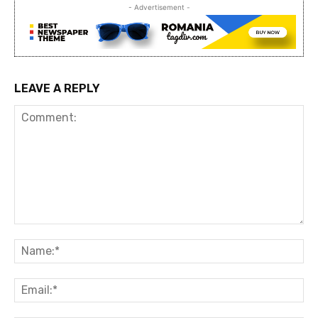
- Advertisement -
LEAVE A REPLY
Comment:
Na
Ema