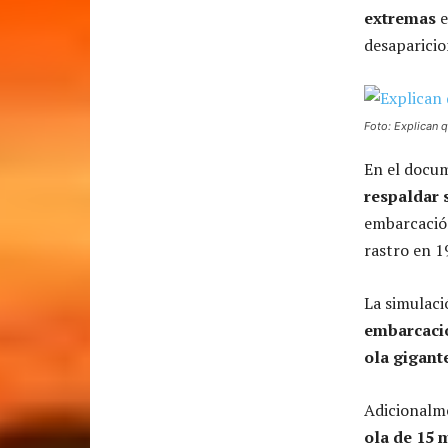
extremas
e
desaparicio
Foto: Explican 
En el docum
respaldar 
embarcación
rastro en 1
La simulaci
embarcació
ola gigant
Adicionalme
ola de 15 