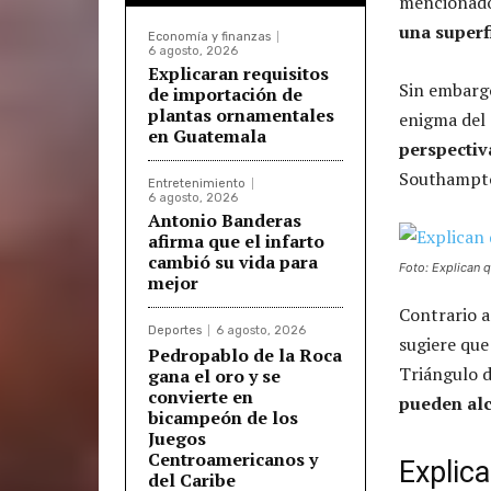
mencionado
una superf
Economía y finanzas
6 agosto, 2026
Explicaran requisitos
Sin embargo
de importación de
plantas ornamentales
enigma del 
en Guatemala
perspectiv
Southampt
Entretenimiento
6 agosto, 2026
Antonio Banderas
afirma que el infarto
cambió su vida para
Foto: Explican 
mejor
Contrario a
Deportes
6 agosto, 2026
sugiere que
Pedropablo de la Roca
Triángulo d
gana el oro y se
convierte en
pueden alc
bicampeón de los
Juegos
Centroamericanos y
Explica
del Caribe