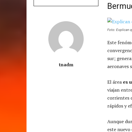
Bermu
Foto: Explican 
Este fenóme
convergenci
sur; gener
tnadm
aeronaves s
El área
es 
viajan entr
corrientes 
rápidos y ef
Aunque dur
este nuevo 