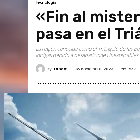
Tecnología
«Fin al miste
pasa en el Tr
La región conocida como el Triángulo de las Be
intrigas debido a desapariciones inexplicable
By
tnadm
1657
18 noviembre, 2023