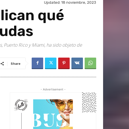
Updated:
18 noviembre, 2023
plican qué
mudas
, Puerto Rico y Miami, ha sido objeto de
Share
- Advertisement -