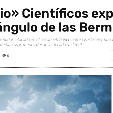
rio» Científicos ex
iángulo de las Ber
rmudas, ubicada en el océano Atlántico entre las islas Bermudas
s de barcos y aviones desde la década de 1840.
0