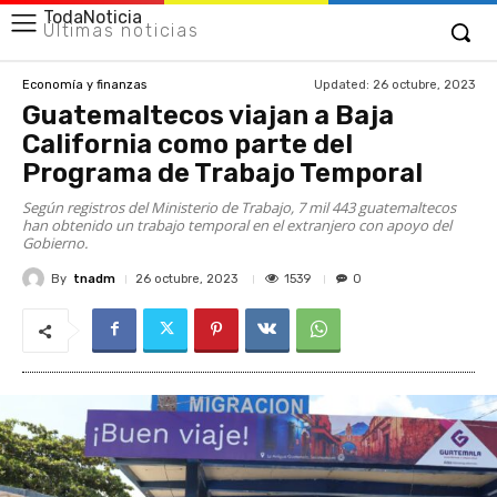
TodaNoticia
Últimas noticias
Updated:
26 octubre, 2023
Economía y finanzas
Guatemaltecos viajan a Baja
California como parte del
Programa de Trabajo Temporal
Según registros del Ministerio de Trabajo, 7 mil 443 guatemaltecos
han obtenido un trabajo temporal en el extranjero con apoyo del
Gobierno.
By
tnadm
1539
26 octubre, 2023
0