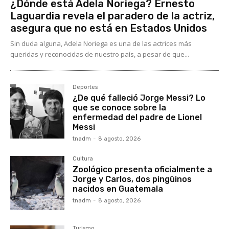
¿Dónde está Adela Noriega? Ernesto
Laguardia revela el paradero de la actriz,
asegura que no está en Estados Unidos
Sin duda alguna, Adela Noriega es una de las actrices más
queridas y reconocidas de nuestro país, a pesar de que...
Deportes
¿De qué falleció Jorge Messi? Lo
que se conoce sobre la
enfermedad del padre de Lionel
Messi
tnadm
-
8 agosto, 2026
Cultura
Zoológico presenta oficialmente a
Jorge y Carlos, dos pingüinos
nacidos en Guatemala
tnadm
-
8 agosto, 2026
Turismo