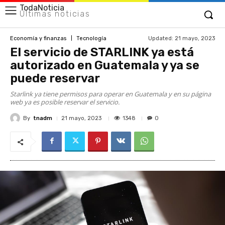
TodaNoticia
Últimas noticias
Updated:
21 mayo, 2023
Economía y finanzas
Tecnología
El servicio de STARLINK ya está
autorizado en Guatemala y ya se
puede reservar
Starlink ya tiene permisos para operar en Guatemala y en su página
web ya es posible reservar el servicio.
By
tnadm
1348
21 mayo, 2023
0