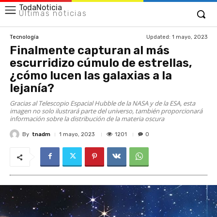
TodaNoticia
Últimas noticias
Updated:
1 mayo, 2023
Tecnología
Finalmente capturan al más
escurridizo cúmulo de estrellas,
¿cómo lucen las galaxias a la
lejanía?
Gracias al Telescopio Espacial Hubble de la NASA y de la ESA, esta
imagen no solo ilustrará parte del universo, también proporcionará
información sobre la distribución de la materia oscura
By
tnadm
1201
1 mayo, 2023
0