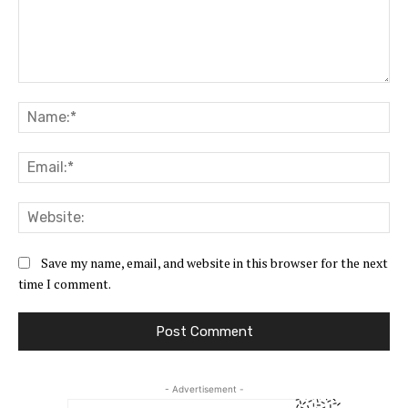
Comment:
Na
Ema
Web
Save my name, email, and website in this browser for the next
time I comment.
- Advertisement -