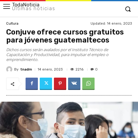
TodaNoticia
Últimas noticias
Updated:
14 enero, 2023
Cultura
Conjuve ofrece cursos gratuitos
para jóvenes guatemaltecos
Dichos cursos serán avalados por el Instituto Técnico de
Capacitación y Productividad, para impulsar el empleo o
emprendimiento.
By
tnadm
2216
14 enero, 2023
0