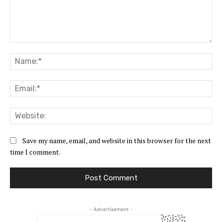
Comment:
Na
Ema
Web
Save my name, email, and website in this browser for the next
time I comment.
- Advertisement -