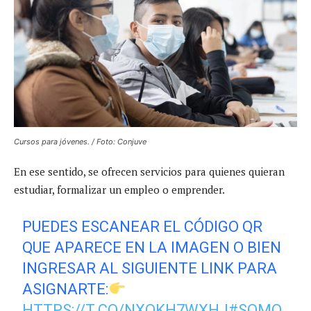
Cursos para jóvenes. / Foto: Conjuve
En ese sentido, se ofrecen servicios para quienes quieran
estudiar, formalizar un empleo o emprender.
PUEDES ESCANEAR EL CÓDIGO QR
QUE APARECE EN LA IMAGEN O BIEN
INGRESAR AL SIGUIENTE LINK PARA
ASIGNARTE:
HTTPS://T.CO/NXQKH7WXHJ
#SOMO