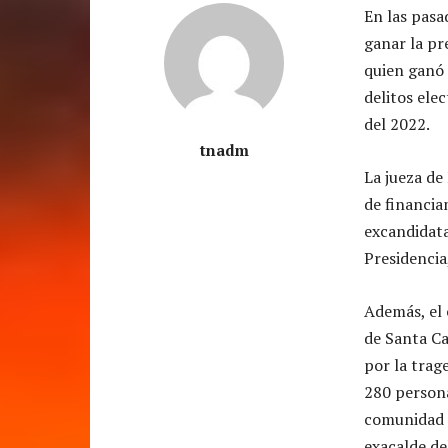
En las pasa
ganar la pr
quien ganó 
delitos ele
del 2022.
tnadm
La jueza de
de financiam
excandidata
Presidencia
Además, el 
de Santa Ca
por la trag
280 persona
comunidad l
exacalde de