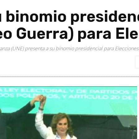
u binomio presiden
eo Guerra) para El
ranza (UNE) presenta a su binomio presidencial para Elecciones