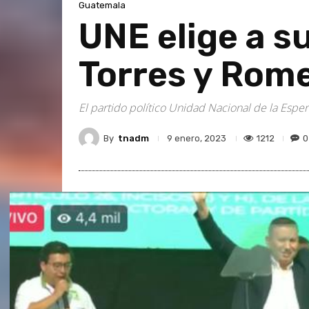
Guatemala
UNE elige a s
Torres y Rom
El partido político Unidad Nacional de la Espe
By
tnadm
1212
0
9 enero, 2023