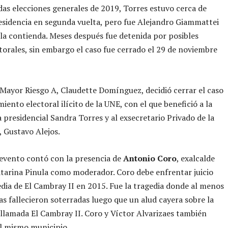
das elecciones generales de 2019, Torres estuvo cerca de
esidencia en segunda vuelta, pero fue Alejandro Giammattei
la contienda. Meses después fue detenida por posibles
ctorales, sin embargo el caso fue cerrado el 29 de noviembre
 Mayor Riesgo A, Claudette Domínguez, decidió cerrar el caso
iento electoral ilícito de la UNE, con el que benefició a la
 presidencial Sandra Torres y al exsecretario Privado de la
, Gustavo Alejos.
evento contó con la presencia de
Antonio Coro
, exalcalde
tarina Pinula como moderador. Coro debe enfrentar juicio
edia de El Cambray II en 2015. Fue la tragedia donde al menos
s fallecieron soterradas luego que un alud cayera sobre la
lamada El Cambray II. Coro y Víctor Alvarizaes también
l mismo municipio.