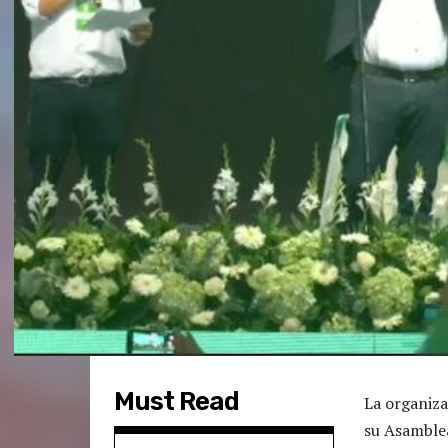
Must Read
La organiza
su Asamblea