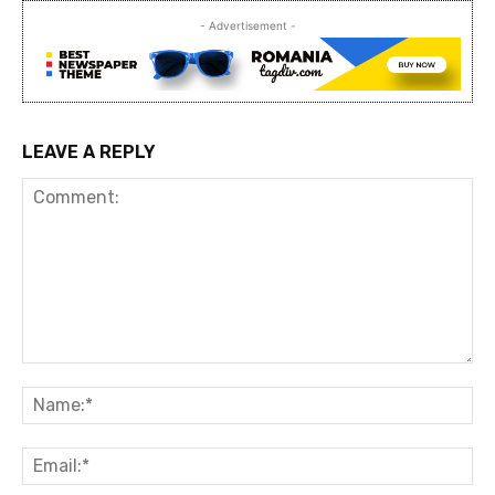
- Advertisement -
LEAVE A REPLY
Comment:
Na
Ema