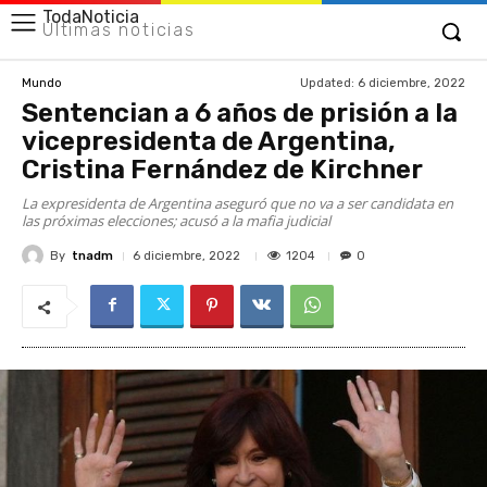
TodaNoticia
Últimas noticias
Updated:
6 diciembre, 2022
Mundo
Sentencian a 6 años de prisión a la
vicepresidenta de Argentina,
Cristina Fernández de Kirchner
La expresidenta de Argentina aseguró que no va a ser candidata en
las próximas elecciones; acusó a la mafia judicial
By
tnadm
1204
6 diciembre, 2022
0