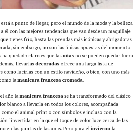
o
está a punto de llegar, pero el mundo de la moda y la belleza
 a él con las mejores tendencias que van desde un maquillaje
 que tienes frío, hasta las prendas más icónicas y abrigadoras
rada; sin embargo, no son las únicas apuestas del momento
os ha quedado claro es que las
uñas
no se pueden quedar fuera
Además, llevarlas
decoradas
ofrece una larga lista de
es como lucirlas con un estilo navideño, o bien, con uno más
como la
manicura francesa cromada.
del año la
manicura francesa
se ha transformado del clásico
olor blanco a llevarla en todos los colores, acompañada
 como el animal print o con símbolos e incluso con la
ión “invertida” en la que el toque de color luce cerca de las
 no en las puntas de las uñas. Pero para el
invierno
la