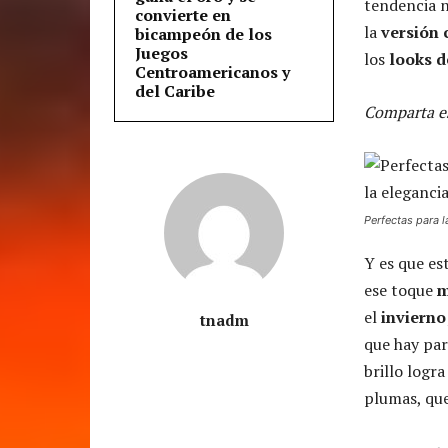
tendencia n
convierte en
la
versión
bicampeón de los
Juegos
los
looks d
Centroamericanos y
del Caribe
Comparta es
Perfectas para l
Y es que es
ese toque
m
el
invierno
tnadm
que hay par
brillo logr
plumas, que