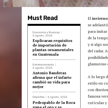
Must Read
El
inviern
se adelantó
para imitar
Economía y finanzas
6 agosto, 2026
de la tempo
Explicaran requisitos
y si algo n
de importación de
plantas ornamentales
del radar. 
en Guatemala
posibilidad
glamuroso 
Entretenimiento
6 agosto, 2026
Antonio Banderas
A lo largo 
afirma que el infarto
cambió su vida para
estilo en c
mejor
con diseños
famosa vers
Deportes
6 agosto, 2026
Pedropablo de la Roca
cutículas y
gana el oro y se