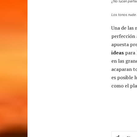
¿No lucen perfec
Los tonos nude 
Una de las 
perfección 
apuesta pr
ideas
para 
en las gran
acaparan to
es posible 
como el pla