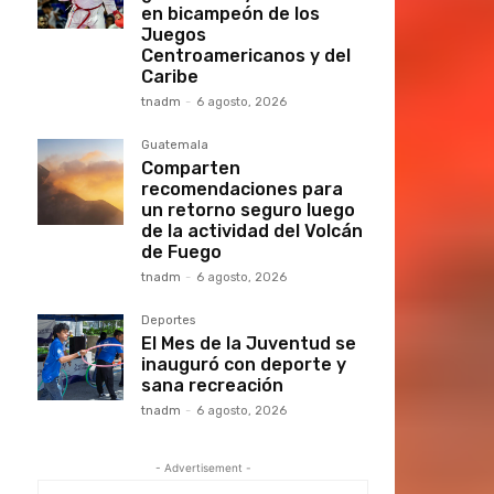
en bicampeón de los
Juegos
Centroamericanos y del
Caribe
tnadm
-
6 agosto, 2026
Guatemala
Comparten
recomendaciones para
un retorno seguro luego
de la actividad del Volcán
de Fuego
tnadm
-
6 agosto, 2026
Deportes
El Mes de la Juventud se
inauguró con deporte y
sana recreación
tnadm
-
6 agosto, 2026
- Advertisement -