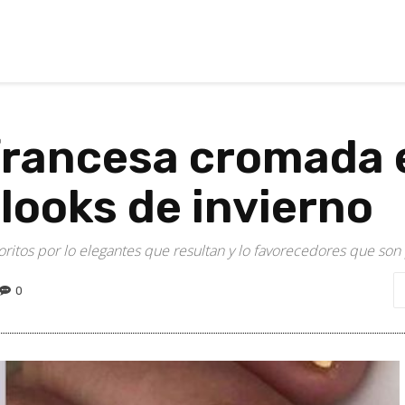
rancesa cromada e
looks de invierno
oritos por lo elegantes que resultan y lo favorecedores que son
0