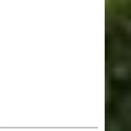
ebsite: