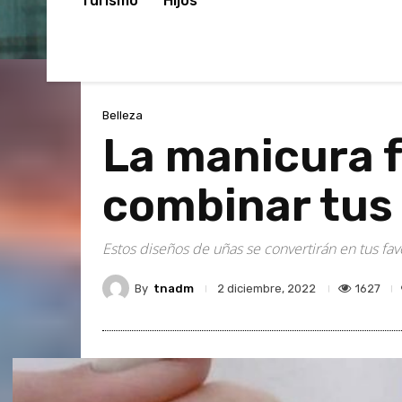
Turismo
Hijos
Belleza
La manicura f
combinar tus 
Estos diseños de uñas se convertirán en tus fav
By
tnadm
1627
2 diciembre, 2022