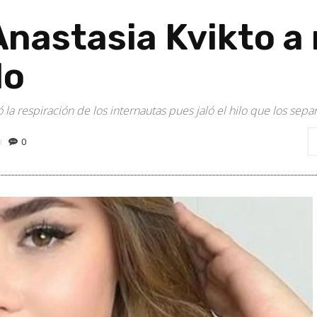
, Anastasia Kvikto a
do
a respiración de los internautas pues jaló el hilo que los sepa
0