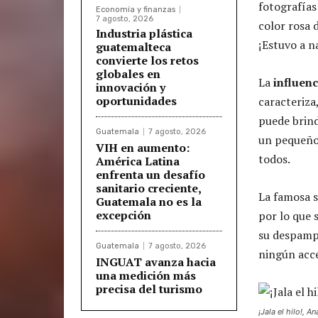
fotografías
Economía y finanzas
7 agosto, 2026
color rosa 
Industria plástica
¡Estuvo a n
guatemalteca
convierte los retos
globales en
La
influenc
innovación y
oportunidades
caracteriza
puede brind
Guatemala
7 agosto, 2026
un pequeño 
VIH en aumento:
todos.
América Latina
enfrenta un desafío
sanitario creciente,
La famosa s
Guatemala no es la
excepción
por lo que 
su despampa
Guatemala
7 agosto, 2026
ningún acce
INGUAT avanza hacia
una medición más
precisa del turismo
¡Jala el hilo!,