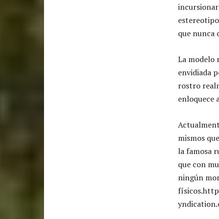
incursionar
estereotipo
que nunca d
La modelo r
envidiada 
rostro real
enloquece a
Actualmente
mismos que 
la famosa r
que con muc
ningún mom
físicos.ht
yndication