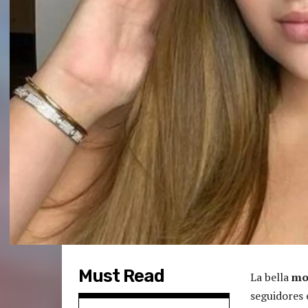
Must Read
La bella
mo
seguidores 