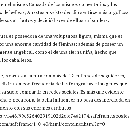
 en el mismo. Cansada de los mismos comentarios y los
s de belleza, Anastasia Kvikto decidió sentirse más orgullosa
e sus atributos y decidió hacer de ellos su bandera.
usa es poseedora de una voluptuosa figura, misma que es
por una enorme cantidad de féminas; además de poseer un
mente angelical, como el de una tierna niña, hecho que
 los caballeros.
, Anastasia cuenta con más de 12 millones de seguidores,
disfrutan con frecuencia de las fotografías e imágenes que
usa suele compartir en redes sociales. Es más que evidente
ha o poca ropa, la bella influencer no pasa desapercibida en
ento con sus enormes atributos
tps://f448f99c526402919102d2cfe7462174.safeframe.googles
.com/safeframe/1-0-40/html/container.html?n=0