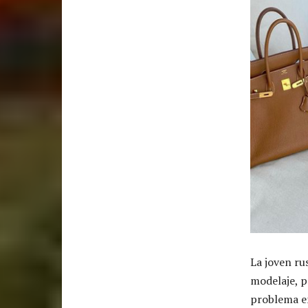
La joven r
modelaje, 
problema en