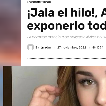
Entretenimiento
¡Jala el hilo!
exponerlo to
La hermosa modelo rusa Anastasia Kvikto pausó l
By
tnadm
1394
27 noviembre, 2022