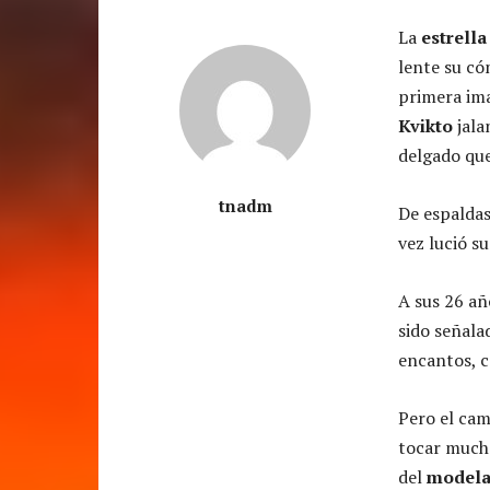
La
estrell
lente su có
primera ima
Kvikto
jala
delgado que
tnadm
De espaldas,
vez lució s
A sus 26 añ
sido señala
encantos, c
Pero el cam
tocar much
del
modela