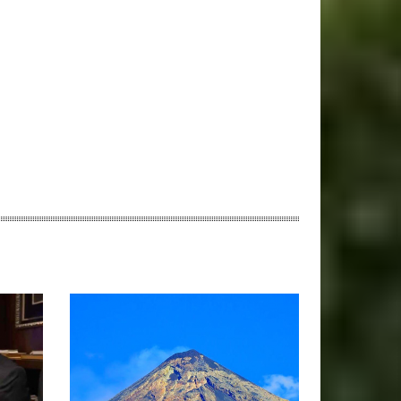
ebsite: