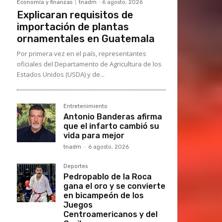
Economía y finanzas
tnadm
-
6 agosto, 2026
Explicaran requisitos de
importación de plantas
ornamentales en Guatemala
Por primera vez en el país, representantes
oficiales del Departamento de Agricultura de los
Estados Unidos (USDA) y de...
Entretenimiento
Antonio Banderas afirma
que el infarto cambió su
vida para mejor
tnadm
-
6 agosto, 2026
Deportes
Pedropablo de la Roca
gana el oro y se convierte
en bicampeón de los
Juegos
Centroamericanos y del