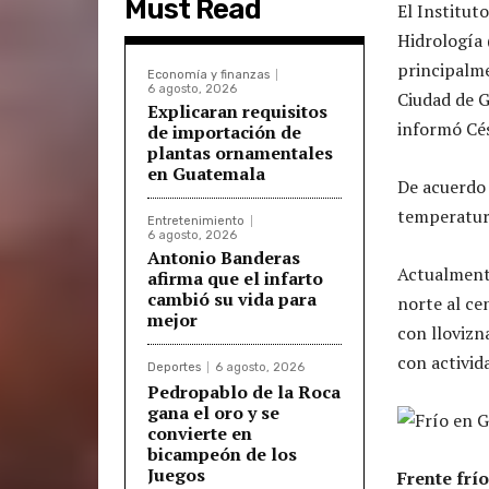
Must Read
El Institut
Hidrología
principalm
Economía y finanzas
6 agosto, 2026
Ciudad de G
Explicaran requisitos
informó Cés
de importación de
plantas ornamentales
en Guatemala
De acuerdo 
temperatura
Entretenimiento
6 agosto, 2026
Antonio Banderas
Actualmente
afirma que el infarto
cambió su vida para
norte al ce
mejor
con llovizna
con activida
Deportes
6 agosto, 2026
Pedropablo de la Roca
gana el oro y se
convierte en
bicampeón de los
Juegos
Frente frío