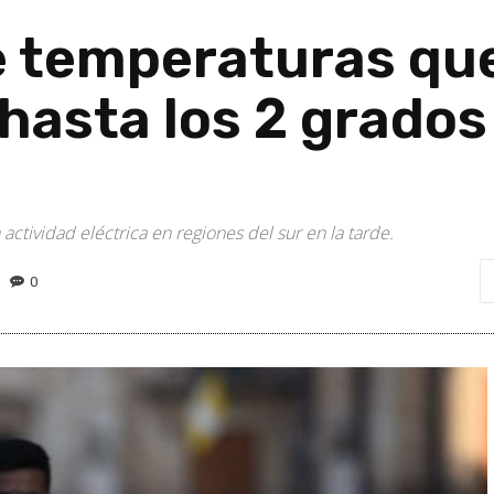
e temperaturas qu
asta los 2 grados 
 actividad eléctrica en regiones del sur en la tarde.
0