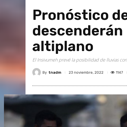
Pronóstico d
descenderán h
altiplano
El Insivumeh prevé la posibilidad de lluvias con
By
tnadm
1147
23 noviembre, 2022