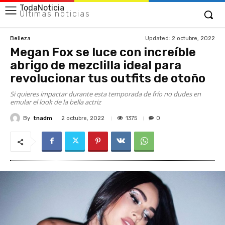
TodaNoticia
Últimas noticias
Updated:
2 octubre, 2022
Belleza
Megan Fox se luce con increíble
abrigo de mezclilla ideal para
revolucionar tus outfits de otoño
Si quieres impactar durante esta temporada de frío no dudes en
emular el look de la bella actriz
By
tnadm
1375
2 octubre, 2022
0