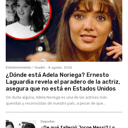
Entretenimiento
tnadm
-
8 agosto, 2026
¿Dónde está Adela Noriega? Ernesto
Laguardia revela el paradero de la actriz,
asegura que no está en Estados Unidos
Sin duda alguna, Adela Noriega es una de las actrices más
queridas y reconocidas de nuestro país, a pesar de que...
Deportes
¿De qué falleció Jorge Messi? Lo