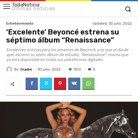
TodaNoticia
Últimas noticias
Updated:
30 julio, 2022
Entretenimiento
‘Excelente’ Beyoncé estrena su
séptimo álbum “Renaissance”
Excelentes noticias para los amantes de Beyoncé, y es que el día de
ayer estrenó su sexto álbum de estudio, “Renaissance”, misma que
ya está disponible en todas sus plataformas digitales.
By
tnadm
1572
30 julio, 2022
0