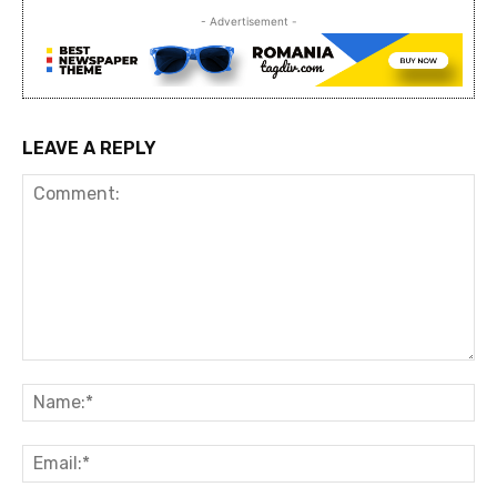
- Advertisement -
LEAVE A REPLY
Comment:
Na
Ema