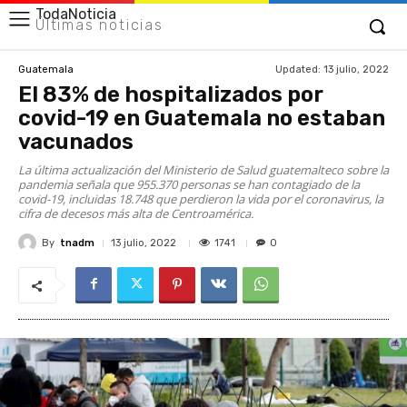
TodaNoticia
Últimas noticias
Updated:
13 julio, 2022
Guatemala
El 83% de hospitalizados por
covid-19 en Guatemala no estaban
vacunados
La última actualización del Ministerio de Salud guatemalteco sobre la
pandemia señala que 955.370 personas se han contagiado de la
covid-19, incluidas 18.748 que perdieron la vida por el coronavirus, la
cifra de decesos más alta de Centroamérica.
By
tnadm
1741
13 julio, 2022
0