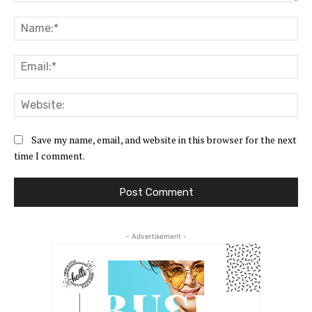
Comment:
Na
Ema
Web
Save my name, email, and website in this browser for the next
time I comment.
- Advertisement -