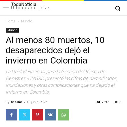
TodaNoticia
Últimas noticias
Home
Mundo
Mundo
Al menos 80 muertos, 10
desaparecidos dejó el
invierno en Colombia
La Unidad Nacional para la Gestión del Riesgo de
Desastres -UNGRD presentó las cifras de damnificados,
inundaciones y otras complicaciones que ha dejado el
invierno en Colombia.
By
tnadm
-
15 junio, 2022
2297
0