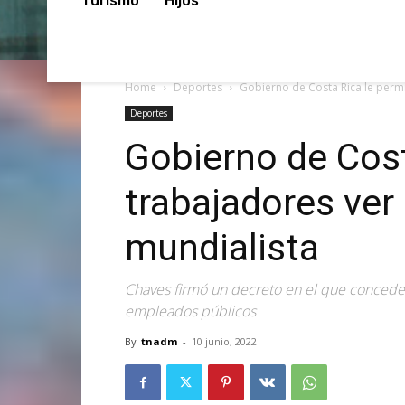
Turismo
Hijos
Home
Deportes
Gobierno de Costa Rica le permi
Deportes
Gobierno de Cost
trabajadores ver
mundialista
Chaves firmó un decreto en el que concede 
empleados públicos
By
tnadm
-
10 junio, 2022