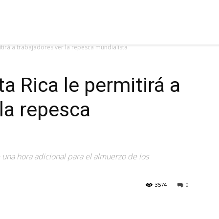
tirá a trabajadores ver la repesca mundialista
a Rica le permitirá a
 la repesca
una hora adicional para el almuerzo de los
3574
0